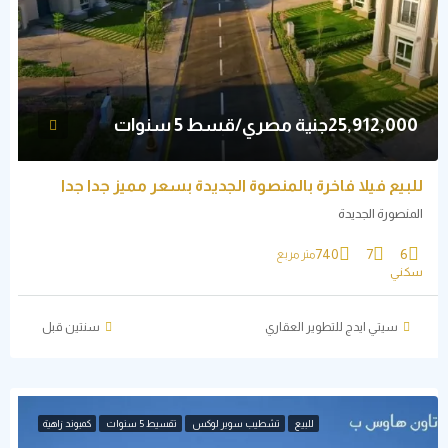
25,912,000جنية مصري/قسط 5 سنوات
للبيع فيلا فاخرة بالمنصوة الجديدة بسعر مميز جدا جدا
المنصورة الجديدة
740
7
6
متر مربع
سكني
سيتي ايدج للتطوير العقاري
‏سنتين قبل
للبيع
تشطيب سوبر لوكس
تقسيط 5 سنوات
كمبوند زاهية