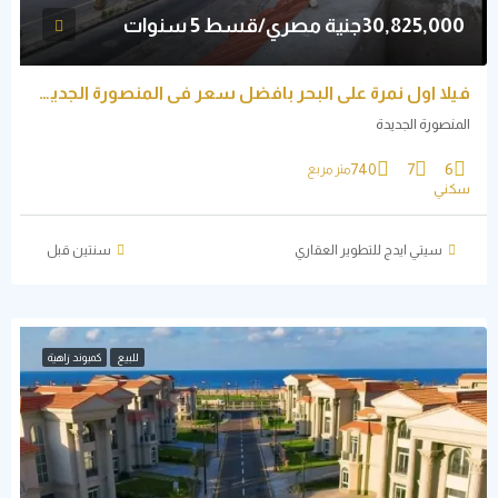
30,825,000جنية مصري/قسط 5 سنوات
فيلا اول نمرة علي البحر بافضل سعر في المنصورة الجديدة
المنصورة الجديدة
740
7
6
متر مربع
سكني
سيتي ايدج للتطوير العقاري
‏سنتين قبل
للبيع
كمبوند زاهية