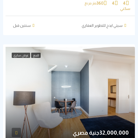
360
4
4
متر مربع
سكني
سيتي ايدج للتطوير العقاري
‏سنتين قبل
للبيع
عرض ساري
32,000,000جنية مصري