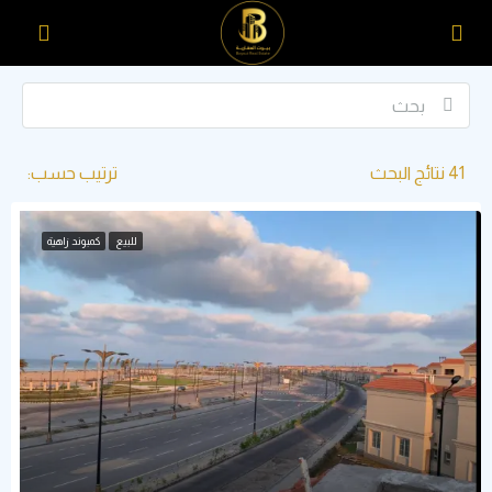
41
نتائج البحث
ترتيب حسب:
للبيع
كمبوند زاهية