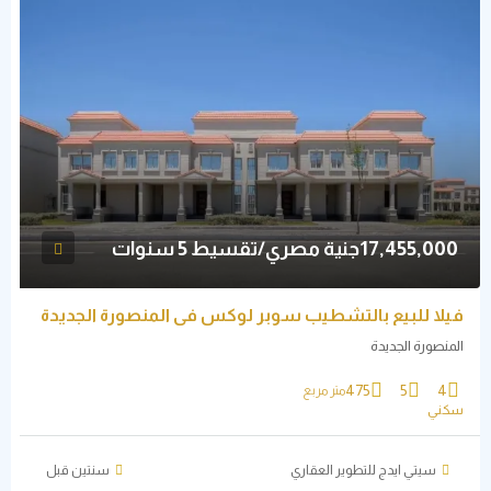
17,455,000جنية مصري/تقسيط 5 سنوات
فيلا للبيع بالتشطيب سوبر لوكس في المنصورة الجديدة
المنصورة الجديدة
475
5
4
متر مربع
سكني
سيتي ايدج للتطوير العقاري
‏سنتين قبل