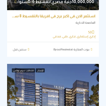
10,000,جنية مصري/تقسيط 6 -8سنوات
استثمر الان في اكبر برج في افريقا بالتقسيط 8 سنوات
اصمة الادارية
50
ري, إستثماري, تجاري, طبي, فندقي
بيوت العقارية ByoutRealestat
‏سنتين قبل
للإيجار
تشطيب سوبر لوكس
ميز