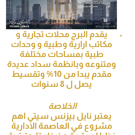
يقدم البرج محلات تجارية و
مكاتب ارارية وطبية و وحدات
طبية بمساحات مختلفة
ومتنوعه وبانظمة سداد عديدة
مقدم يبدا من 10% وتقسيط
يصل ل 8 سنوات
الخلاصة
يعتبر نايل بيزنس سيتي اهم
مشروع في العاصمة الادارية