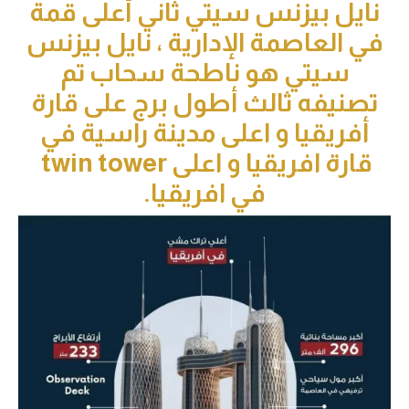
يل بيزنس سيتي ثاني أعلى قمة
العاصمة الإدارية ، نايل بيزنس
سيتي هو ناطحة سحاب تم
نيفه ثالث أطول برج على قارة
ريقيا و اعلى مدينة راسية في
قارة افريقيا و اعلى twin tower
في افريقيا.