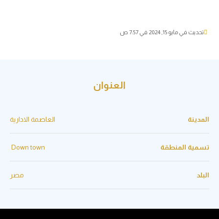
يو 15, 2024 في 7:57 ص
العنوان
ة
العاصمة الادارية
 المنطقة
Down town
مصر