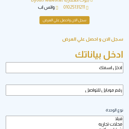
01025131211
واتس اب
سجل الان واحصل علي العرض
لان و احصل علي العرض
ل بياناتك
وحدة