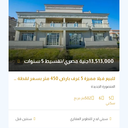
13,513,جنية مصري/تقسيط 5 سنوات
للبيع فيلا مميزة 5 غرف بارض 450 متر بسعر لقطة وتقسيط 5 سنوات
نصورة الجديدة
502
6
5
متر مربع
ني
سيتي ايدج للتطوير العقاري
‏سنتين قبل