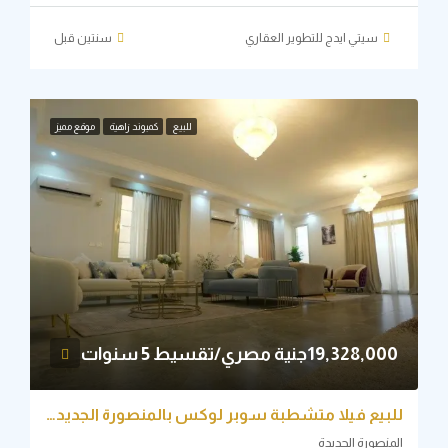
سيتي ايدج للتطوير العقاري
‏سنتين قبل
للبيع
كمبوند زاهية
موقع مميز
19,328,جنية مصري/تقسيط 5 سنوات
للبيع فيلا متشطبة سوبر لوكس بالمنصورة الجديدة بالتقسيط الي 10 سنوات
نصورة الجديدة