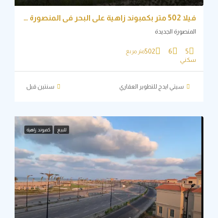
فيلا 502 متر بكمبوند زاهية علي البحر في المنصورة الجديدة
نصورة الجديدة
502
6
5
متر مربع
ني
سيتي ايدج للتطوير العقاري
‏سنتين قبل
للبيع
كمبوند زاهية