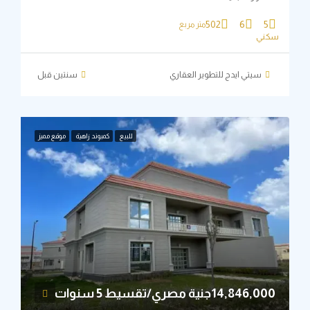
502
6
5
متر مربع
ني
سيتي ايدج للتطوير العقاري
‏سنتين قبل
للبيع
كمبوند زاهية
موقع مميز
14,846,جنية مصري/تقسيط 5 سنوات