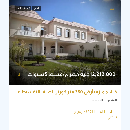
للبيع
كمبوند زاهية
ميز
12,212,جنية مصري/قسط 5 سنوات
فيلا مميزه بأرض 380 متر كورنر ناصية بالتقسيط علي 5 سنوات
نصورة الجديدة
392
4
4
متر مربع
ني