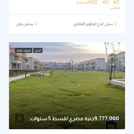
392
4
4
متر مربع
ني
سيتي ايدج للتطوير العقاري
‏سنتين قبل
للبيع
كمبوند زاهية
ميز
9,777,جنية مصري/قسط 5 سنوات