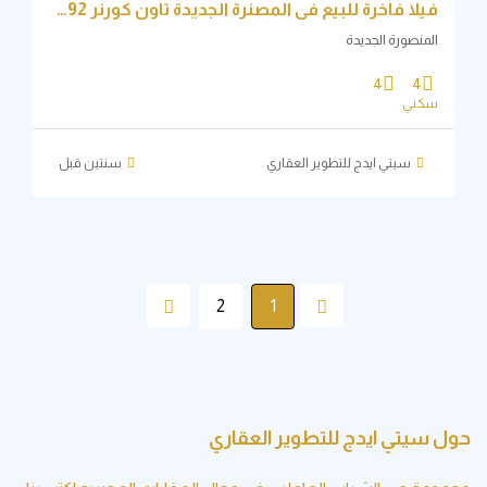
فيلا فاخرة للبيع في المصنرة الجديدة تاون كورنر 392متر مع حديقة 375 متر
نصورة الجديدة
4
4
ني
سيتي ايدج للتطوير العقاري
‏سنتين قبل
2
1
يتي ايدج للتطوير العقاري