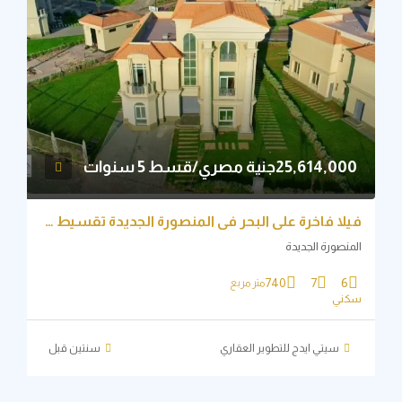
25,614,جنية مصري/قسط 5 سنوات
فيلا فاخرة علي البحر في المنصورة الجديدة تقسيط 5 سنوات
نصورة الجديدة
740
7
6
متر مربع
ني
سيتي ايدج للتطوير العقاري
‏سنتين قبل