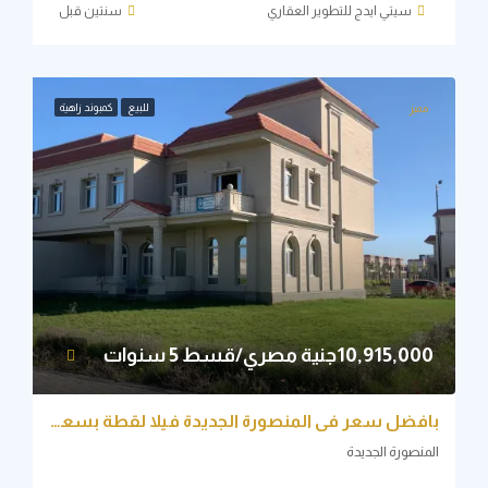
سيتي ايدج للتطوير العقاري
‏سنتين قبل
للبيع
كمبوند زاهية
ميز
10,915,جنية مصري/قسط 5 سنوات
بافضل سعر في المنصورة الجديدة فيلا لقطة بسعر مميز
نصورة الجديدة