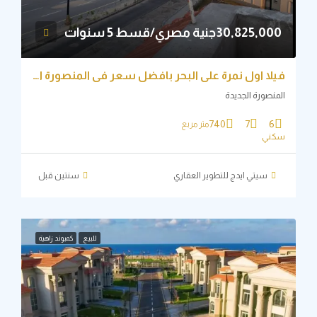
30,825,0جنية مصري/قسط 5 سنوات
فيلا اول نمرة علي البحر بافضل سعر في المنصورة الجديدة
نصورة الجديدة
740
7
6
متر مربع
ني
سيتي ايدج للتطوير العقاري
‏سنتين قبل
للبيع
كمبوند زاهية