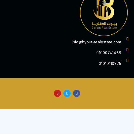
info@byout-realestate.c
010007414
010101109