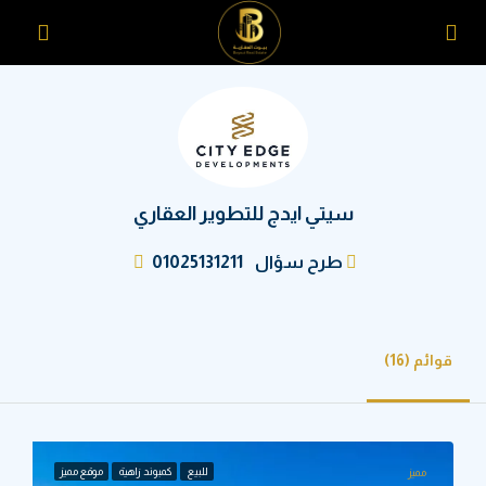
سيتي ايدج للتطوير العقاري
طرح سؤال
01025131211
(16)
للبيع
كمبوند زاهية
موقع مميز
ميز