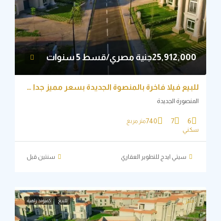
25,912,جنية مصري/قسط 5 سنوات
للبيع فيلا فاخرة بالمنصوة الجديدة بسعر مميز جدا جدا
نصورة الجديدة
740
7
6
متر مربع
ني
سيتي ايدج للتطوير العقاري
‏سنتين قبل
للبيع
كمبوند زاهية
ميز