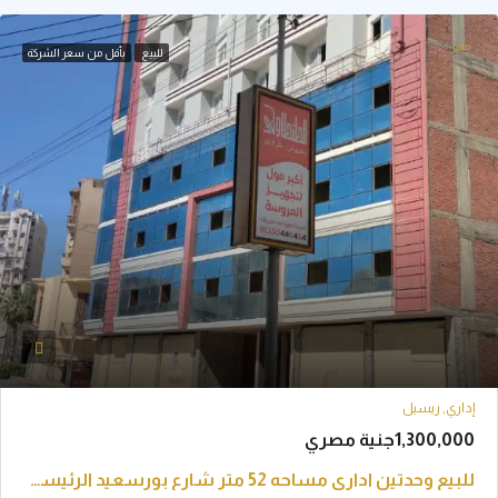
للبيع
بأقل من سعر الشركة
ريسيل
جنية مصري
للبيع وحدتين اداري مساحه 52 متر شارع بورسعيد الرئيسي امام ابناء ربيع