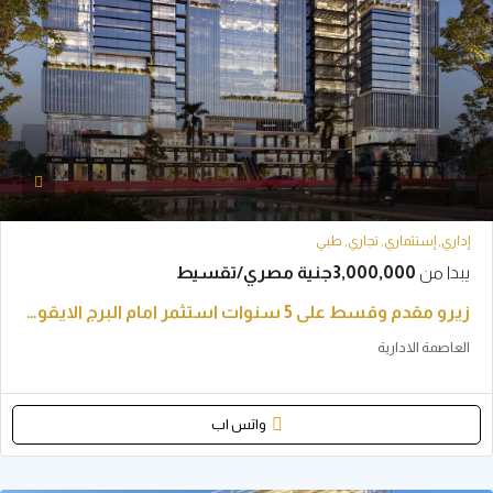
إستثماري, تجاري, طبي
من
3,000,000جنية مصري/تقسيط
زيرو مقدم وقسط علي 5 سنوات استثمر امام البرج الايقوني بالعاصمة الادارية ( ترايتون مول )
 الادارية
واتس اب