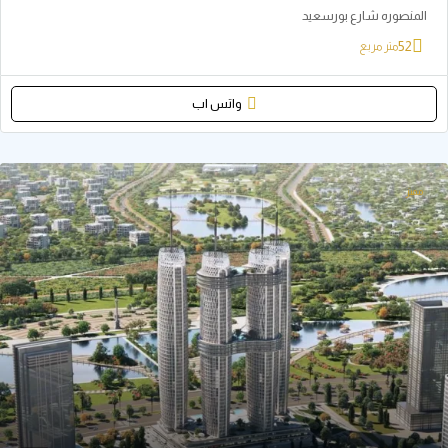
ره شارع بورسعيد
ر مربع
واتس اب