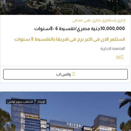
إستثماري, تجاري, طبي, فندقي
مصري/تقسيط 6 -8سنوات
 الان في اكبر برج في افريقا بالتقسيط 8 سنوات
 الادارية
واتس اب
للإيجار
تشطيب سوبر لوكس