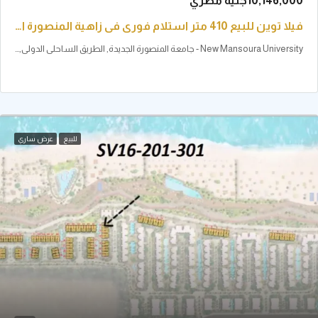
1جنية مصري
فيلا توين للبيع 410 متر استلام فوري في زاهية المنصورة الجديدة
New Mansoura University - جامعة المنصورة الجديدة, الطريق الساحلى الدولى, جمصة, الدقهلية, 7731168, مصر
للبيع
عرض ساري