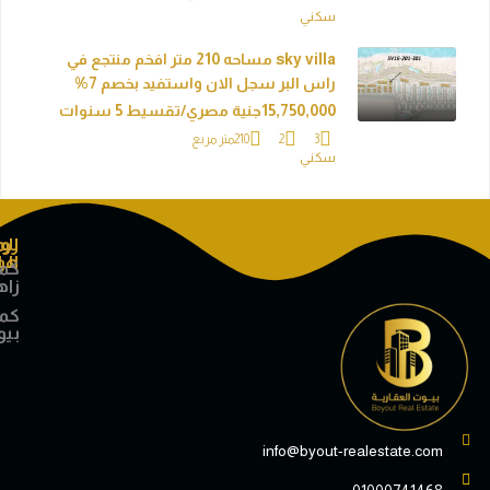
سكني
sky villa مساحه 210 متر افخم منتجع في
راس البر سجل الان واستفيد بخصم 7%
15,750,000جنية مصري/تقسيط 5 سنوات
3
2
210
متر مربع
سكني
نوع
روابط
المدن
المشاريع
هامة
الوحدات
كمبوند
زاهية
كمبوند
بيوت
info@byout-realestate.c
010007414