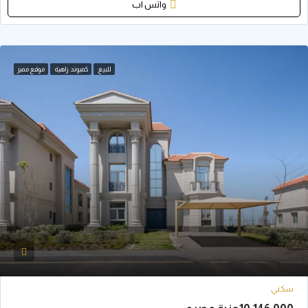
واتس اب
للبيع
كمبوند زاهية
موقع مميز