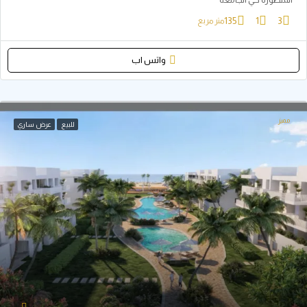
135
1
متر مربع
واتس اب
للبيع
عرض ساري