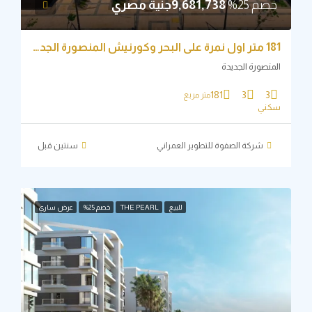
م 25%
9,681,738جنية مصري
181 متر اول نمرة علي البحر وكورنيش المنصورة الجديدة باقل من سعرها 25% للمغتربين
نصورة الجديدة
181
3
3
متر مربع
ني
شركة الصفوة للتطوير العمراني
‏سنتين قبل
للبيع
THE PEARL
خصم 25%
عرض ساري