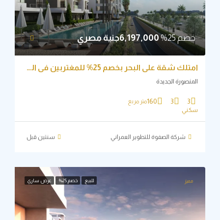
م 25%
6,197,000جنية مصري
امتلك شقة علي البحر بخصم 25% للمغتربين في المنصورة الجديدة
نصورة الجديدة
160
3
3
متر مربع
ني
شركة الصفوة للتطوير العمراني
‏سنتين قبل
للبيع
خصم 25%
عرض ساري
ميز