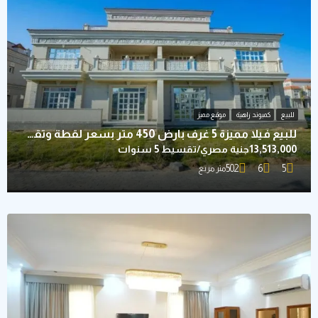
كمبوند زاهية
موقع مميز
للبيع فيلا مميزة 5 غرف بارض 450 متر بسعر لقطة وتقسيط 5 سنوات
ة مصري/تقسيط 5 سنوات
502
6
متر مربع