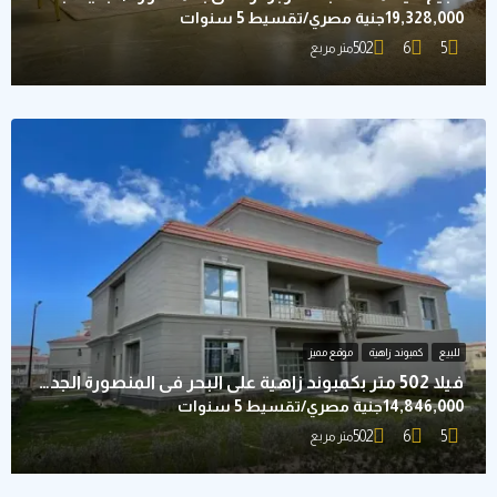
ة مصري/تقسيط 5 سنوات
502
6
متر مربع
كمبوند زاهية
موقع مميز
فيلا 502 متر بكمبوند زاهية علي البحر في المنصورة الجديدة
ية مصري/تقسيط 5 سنوات
502
6
متر مربع